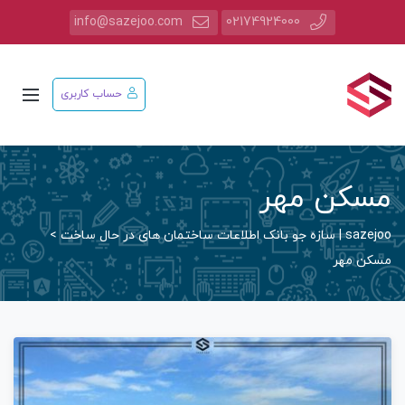
info@sazejoo.com
02174924000
حساب کاربری
مسکن مهر
sazejoo | سازه جو بانک اطلاعات ساختمان های در حال ساخت
>
مسکن مهر