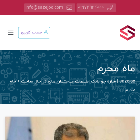
info@sazejoo.com
02174924000
حساب کاربری
ماه محرم
sazejoo | سازه جو بانک اطلاعات ساختمان های در حال ساخت
>
ماه
محرم