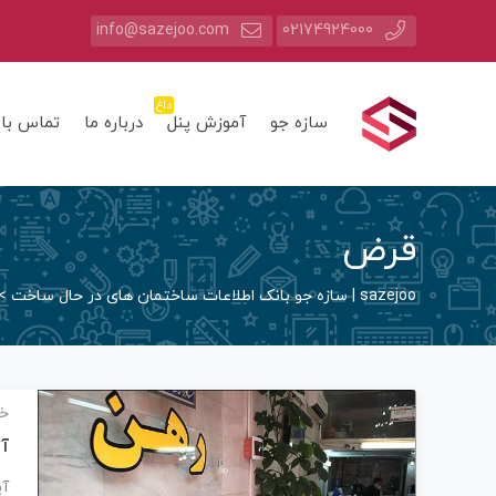
info@sazejoo.com
02174924000
داغ
سازه جو
آموزش پنل
درباره ما
تماس با 
قرض
sazejoo | سازه جو بانک اطلاعات ساختمان های در حال ساخت
>
خب
آی
آی