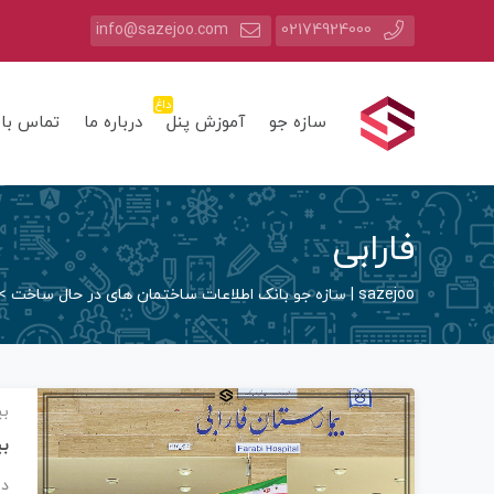
info@sazejoo.com
02174924000
داغ
سازه جو
آموزش پنل
درباره ما
تماس با 
فارابی
sazejoo | سازه جو بانک اطلاعات ساختمان های در حال ساخت
>
بی
بی
در