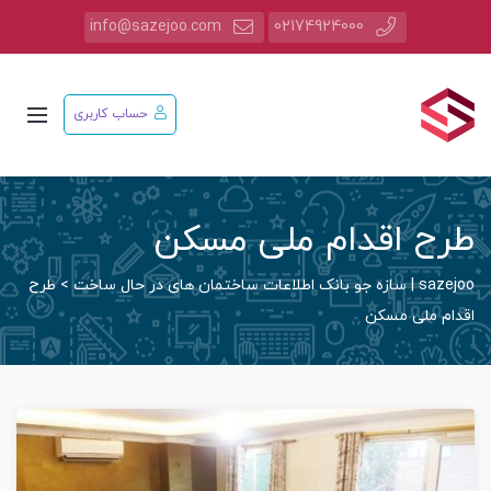
info@sazejoo.com
02174924000
حساب کاربری
طرح اقدام ملی مسکن
sazejoo | سازه جو بانک اطلاعات ساختمان های در حال ساخت
>
طرح
اقدام ملی مسکن