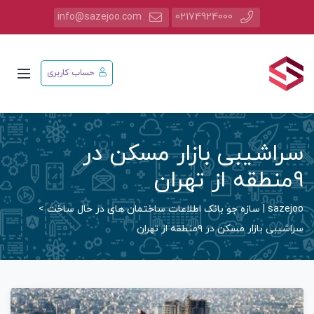
info@sazejoo.com
02174924000
حساب کاربری
سراشیبی بازار مسکن در
۹منطقه از تهران
sazejoo | سازه جو بانک اطلاعات ساختمان های در حال ساخت
>
سراشیبی بازار مسکن در ۹منطقه از تهران