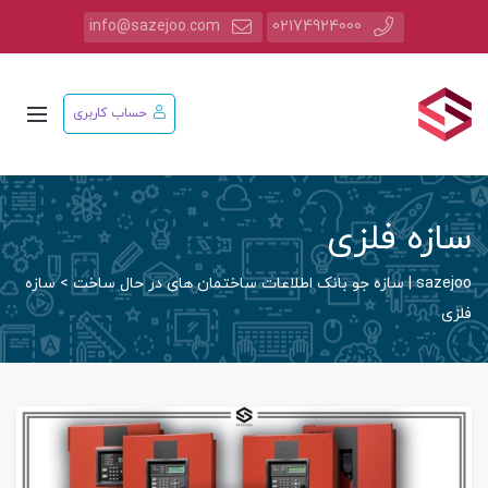
info@sazejoo.com
02174924000
حساب کاربری
سازه فلزی
sazejoo | سازه جو بانک اطلاعات ساختمان های در حال ساخت
>
سازه
فلزی