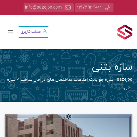
info@sazejoo.com
02174924000
حساب کاربری
سازه بتنی
sazejoo | سازه جو بانک اطلاعات ساختمان های در حال ساخت
>
سازه
بتنی