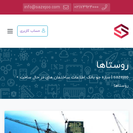
info@sazejoo.com
02174924000
حساب کاربری
روستاها
sazejoo | سازه جو بانک اطلاعات ساختمان های در حال ساخت
>
روستاها