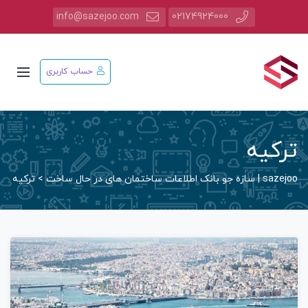
info@sazejoo.com
02174924000
حساب کاربری
ترکیه
sazejoo | سازه جو بانک اطلاعات ساختمان های در حال ساخت
>
ترکیه