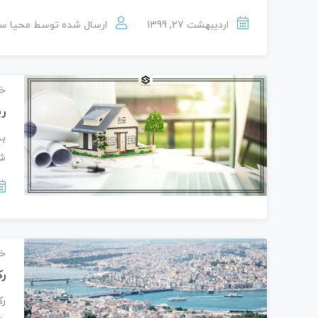
اردیبهشت 27, 1399
ارسال شده توسط
محیا س
خب
ری
به
شه
خب
رک
رک