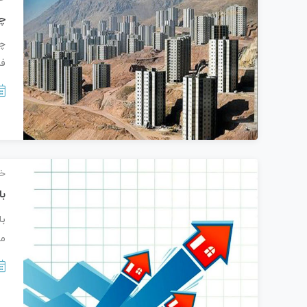
چر
چر
ف
خب
با
با
مر