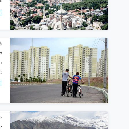
طب
خب
۲۰هزار مسکن مهر تا دی‌م
پر
خب
چ