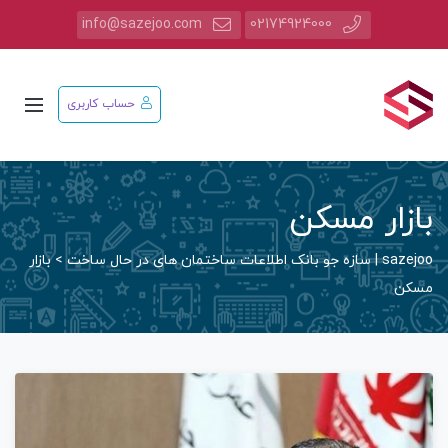
info@sazejoo.com
02174924000
حساب کاربری
بازار مسکن
sazejoo | سازه جو بانک اطلاعات ساختمان های در حال ساخت
>
بازار
مسکن