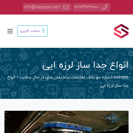
info@sazejoo.com
02174924000
حساب کاربری
انواع جدا ساز لرزه ایی
sazejoo | سازه جو بانک اطلاعات ساختمان های در حال ساخت
>
انواع
جدا ساز لرزه ایی