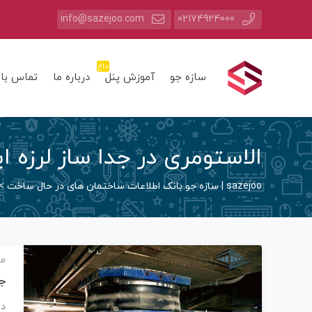
info@sazejoo.com
02174924000
داغ
سازه جو
آموزش پنل
درباره ما
تماس با 
الاستومری در جدا ساز لرزه ا
sazejoo | سازه جو بانک اطلاعات ساختمان های در حال ساخت
>
مق
جد
در