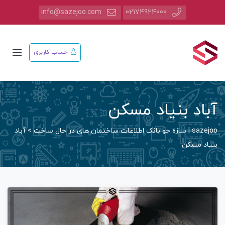
info@sazejoo.com
02174924000
حساب کاربری
آباد بنیاد مسکن
sazejoo | سازه جو بانک اطلاعات ساختمان های در حال ساخت
>
آباد
بنیاد مسکن