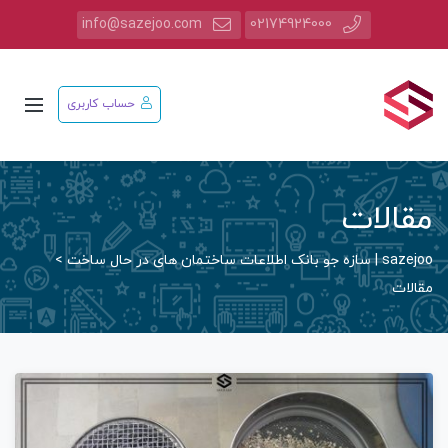
info@sazejoo.com
02174924000
حساب کاربری
مقالات
sazejoo | سازه جو بانک اطلاعات ساختمان های در حال ساخت
>
مقالات