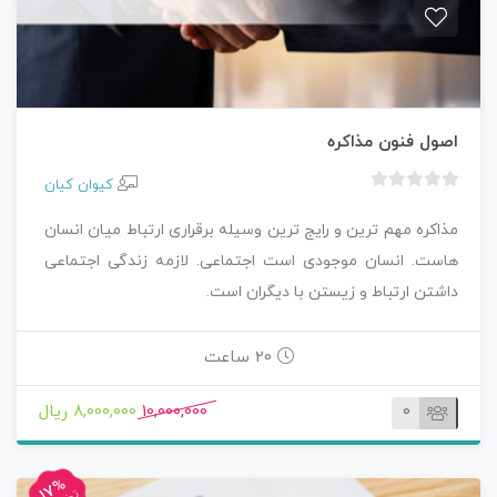
اصول فنون مذاکره
کیوان کیان
ب
د
مذاكره مهم ترين و رايج ترين وسيله برقراری ارتباط میان انسان
و
هاست. انسان موجودی است اجتماعی. لازمه زندگی اجتماعی
ن
داشتن ارتباط و زیستن با دیگران است.
ا
م
ت
20 ساعت
ی
ا
0
10,000,000
8,000,000 ریال
ز
0
ر
17%
ا